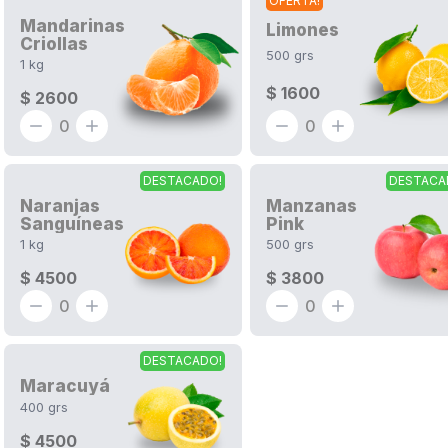
OFERTA!
Mandarinas
Limones
Criollas
500
grs
1
kg
$ 1600
$ 2600
0
0
DESTACADO!
DESTACA
Naranjas
Manzanas
Sanguíneas
Pink
1
kg
500
grs
$ 4500
$ 3800
0
0
DESTACADO!
Maracuyá
400
grs
$ 4500