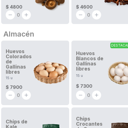
$ 4800
$ 4600
0
0
Almacén
DESTACA
Huevos
Huevos
Colorados
Blancos de
de
Gallinas
Gallinas
libres
libres
15
u
15
u
$ 7300
$ 7900
0
0
Chips
Chips de
Crocantes
Kale