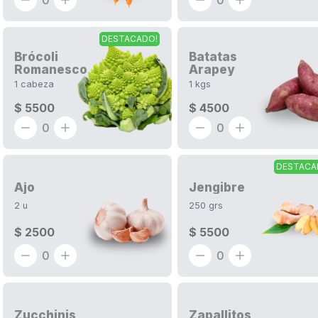
0
0
DESTACADO!
Brócoli
Batatas
Romanesco
Arapey
1
cabeza
1
kgs
$ 5500
$ 4500
0
0
DESTACA
Ajo
Jengibre
2
u
250
grs
$ 2500
$ 5500
0
0
Zucchinis
Zapallitos