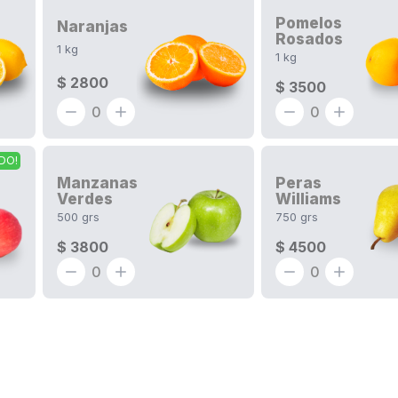
Pomelos
Naranjas
Rosados
1
kg
1
kg
$ 2800
$ 3500
0
0
DO!
Manzanas
Peras
Verdes
Williams
500
grs
750
grs
$ 3800
$ 4500
0
0