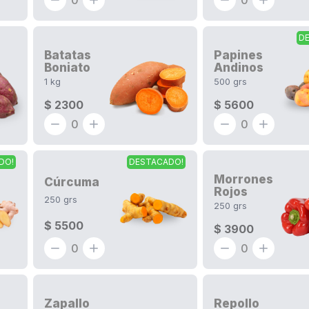
0
0
D
Batatas
Papines
Boniato
Andinos
1
kg
500
grs
$ 2300
$ 5600
0
0
DO!
DESTACADO!
Morrones
Cúrcuma
Rojos
250
grs
250
grs
$ 5500
$ 3900
0
0
Zapallo
Repollo