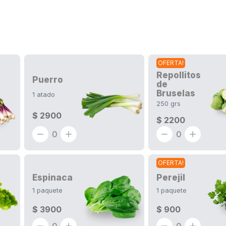
OFERTA!
Repollitos
Puerro
de
Bruselas
1
atado
250
grs
$ 2900
$ 2200
0
0
OFERTA!
Espinaca
Perejil
1
paquete
1
paquete
$ 3900
$ 900