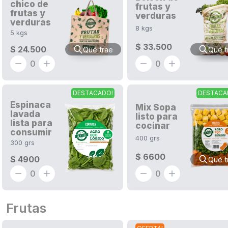
chico de
frutas y
frutas y
verduras
verduras
8
kgs
5
kgs
$ 33.500
$ 24.500
Qué trae
Qué t
0
0
DESTACADO!
DESTACA
Espinaca
Mix Sopa
lavada
listo para
lista para
cocinar
consumir
400
grs
300
grs
$ 6600
$ 4900
Qué t
0
0
Frutas