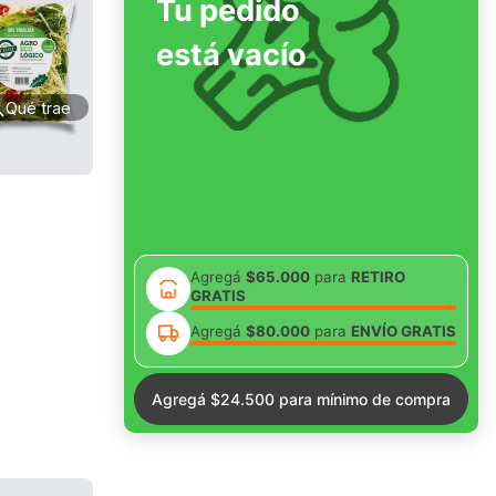
Tu pedido
está vacío
Qué trae
Agregá
$65.000
para
RETIRO
GRATIS
Agregá
$80.000
para
ENVÍO GRATIS
Agregá $
24.500
para mínimo de compra