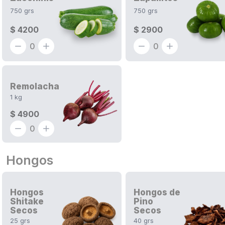
750
grs
750
grs
$ 4200
$ 2900
0
0
Remolacha
1
kg
$ 4900
0
Hongos
Hongos
Hongos de
Shitake
Pino
Secos
Secos
25
grs
40
grs