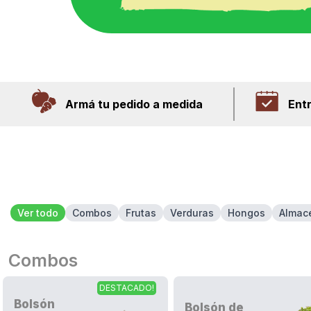
Armá tu pedido a medida
Ent
Ver todo
Combos
Frutas
Verduras
Hongos
Almac
Combos
DESTACADO!
Bolsón
Bolsón de