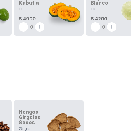
Kabutia
Blanco
1
u
1
u
$ 4900
$ 4200
0
0
Hongos
Girgolas
Secos
25
grs