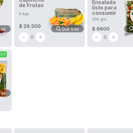
Ensalada
de Frutas
listo para
consumir
5
kgs
300
grs
$ 29.500
$ 6600
rae
Qué trae
0
0
DO!
rae