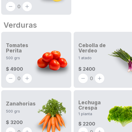
0
Verduras
Tomates
Cebolla de
Perita
Verdeo
500
grs
1
atado
$ 4900
$ 2400
0
0
Lechuga
Zanahorias
Crespa
500
grs
1
planta
$ 3200
$ 2200