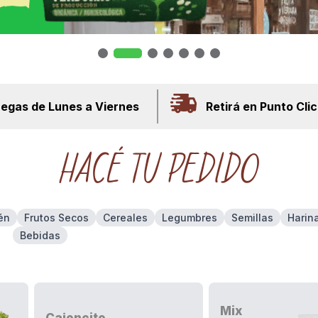
regas de Lunes a Viernes
Retirá en Punto Clic
HACÉ
TU PEDIDO
én
Frutos Secos
Cereales
Legumbres
Semillas
Harin
Bebidas
Mix
Cajoncito