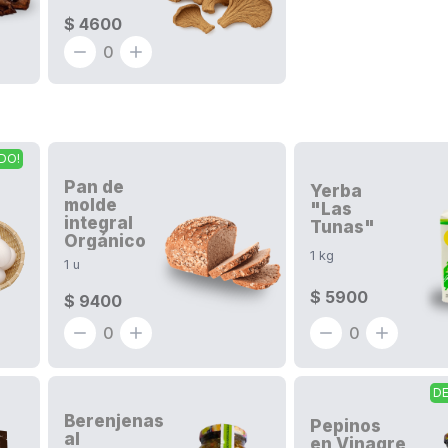
$ 4600
0
DO!
Pan de
Yerba
molde
"Las
integral
Tunas"
Orgánico
1
kg
1
u
$ 5900
$ 9400
0
0
D
Berenjenas
Pepinos
al
en Vinagre